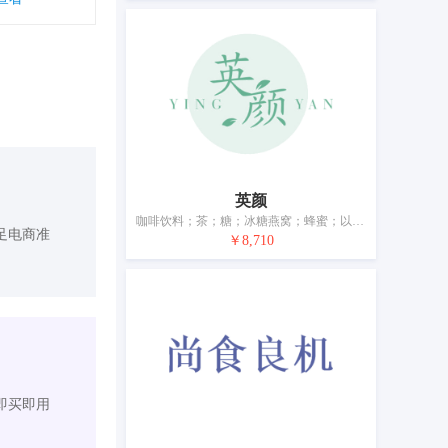
英颜
咖啡饮料；茶；糖；冰糖燕窝；蜂蜜；以谷物为主的零食小吃；饺子；谷类制品；面条；调味品
足电商准
￥8,710
即买即用