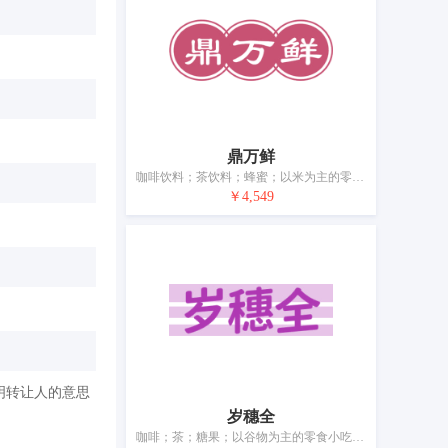
鼎万鲜
咖啡饮料；茶饮料；蜂蜜；以米为主的零食小吃；糕点；面包；谷类制品；面条；冰淇淋；调味品
￥4,549
明转让人的意思
岁穗全
咖啡；茶；糖果；以谷物为主的零食小吃；糕点；面包；饺子；谷类制品；面条；调味品