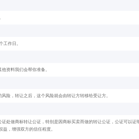
。
2个工作日。
其他资料我们会帮你准备。
的风险，转让之后，这个风险就会由转让方转移给受让方。
公证处做商标转让公证，特别是因商标买卖而做的转让公证，公证可以证
权益，增强双方的信任程度。