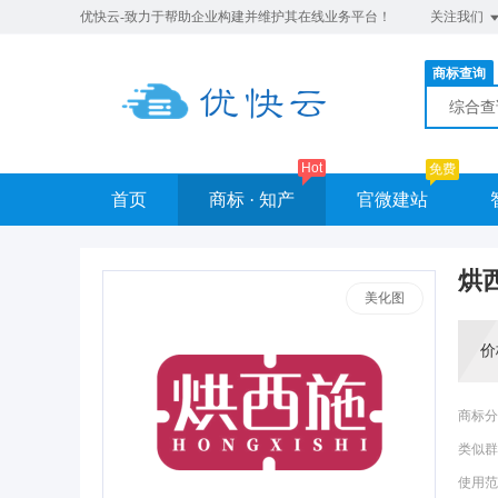
优快云-致力于帮助企业构建并维护其在线业务平台！
关注我们
商标查询
综合
Hot
免费
首页
商标 · 知产
官微建站
烘
美化图
价
商标分
类似群
使用范