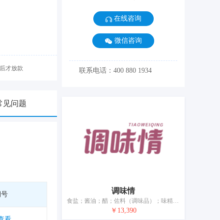
在线咨询
微信咨询
后才放款
联系电话：400 880 1934
常见问题
调味情
期号
食盐；酱油；醋；佐料（调味品）；味精；涮羊肉调料；调味酱汁；辣椒油；香糟；食品用香料（含醚香料和香精油除外）
￥13,390
查看