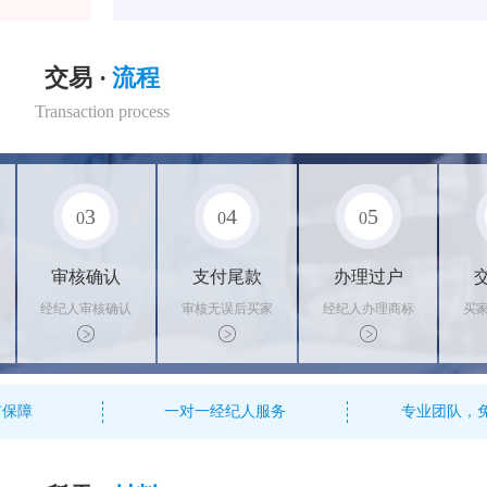
交易 ·
流程
Transaction process
3
4
5
0
0
0
审核确认
支付尾款
办理过户
经纪人审核确认
审核无误后买家
经纪人办理商标
买
商标状态
支付尾款，卖家
转让手续，交付
料
办理相关手续
相关证书
资
有保障
一对一经纪人服务
专业团队，