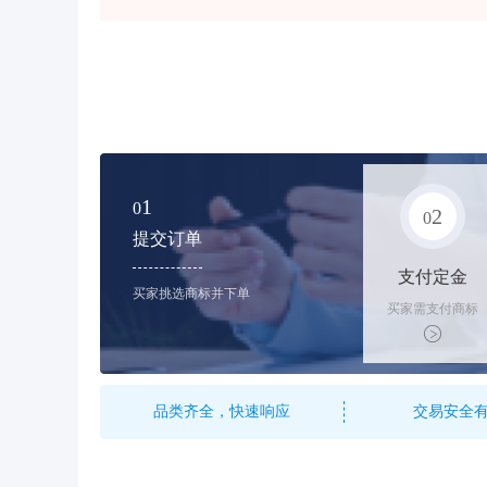
1
0
2
0
提交订单
支付定金
买家挑选商标并下单
买家需支付商标
标价的10%的购
买订金
品类齐全，快速响应
交易安全