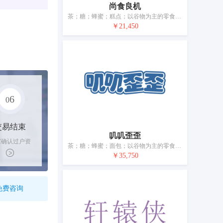
尚食良机
茶；糖；蜂蜜；糕点；以谷物为主的零食小吃；米；面粉；面条；冰淇淋；调味品
￥21,450
6
0
交易结束
叽叽歪歪
家确认过户资
茶；糖；蜂蜜；面包；以谷物为主的零食小吃；方便米饭；谷类制品；面条；食用淀粉；调味品
后，平台解冻
￥35,750
金支付卖家
免费咨询