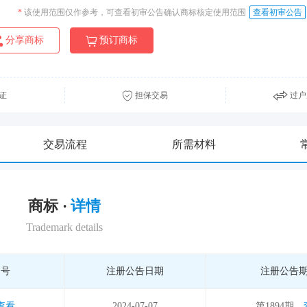
*
该使用范围仅作参考，可查看初审公告确认商标核定使用范围
查看初审公告
分享商标
预订商标
证
担保交易
过户
交易流程
所需材料
商标 ·
详情
Trademark details
期号
注册公告日期
注册公告
查看
2024-07-07
第1894期