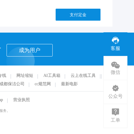
支付定金
者
客服
成为用户
微信
专线
网址缩短
AI工具箱
云上在线工具
华
成都保洁公司
cc规范网
最新电影
公众号
ap
营业执照
服务。
工单