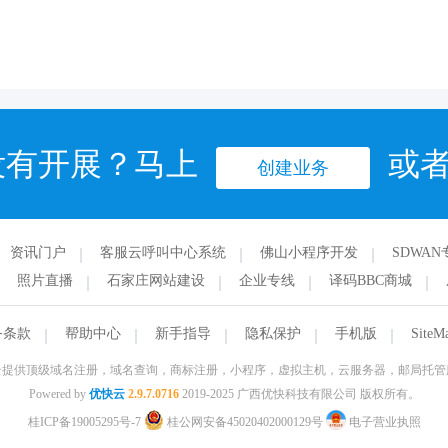
没有开展？马上
或
创建业务
资讯门户
客服云呼叫中心系统
佛山小程序开发
SDWAN
照片直播
石家庄网站建设
企业专线
译码BBC商城
务条款
帮助中心
新手指导
隐私保护
手机版
SiteM
云提供顶级域名注册，域名查询，商标注册，小程序，虚拟主机，云服务器，邮局托管
Powered by
优快云
2.9.7.0716
2019-2025 广西优快科技有限公司 版权所有。
桂ICP备19005295号-7
桂公网安备45020402000129号
电子营业执照