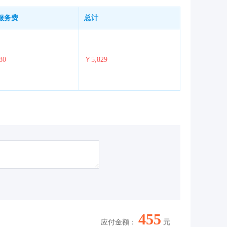
服务费
总计
80
￥5,829
455
应付金额：
元