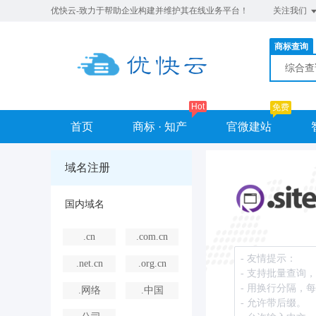
优快云-致力于帮助企业构建并维护其在线业务平台！
关注我们
商标查询
综合
Hot
免费
首页
商标 · 知产
官微建站
域名注册
国内域名
.cn
.com.cn
.net.cn
.org.cn
.网络
.中国