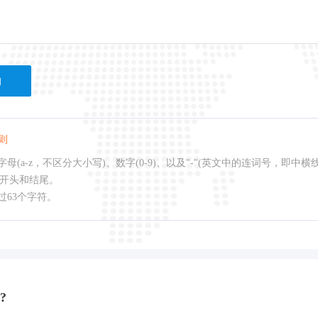
询
则
母(a-z，不区分大小写)、数字(0-9)、以及"-"(英文中的连词号，即中横
作开头和结尾。
过63个字符。
?