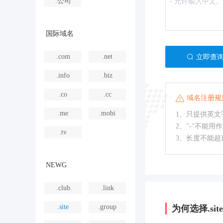
.公司
国际域名
.com
.net
立即查
.info
.biz
.co
.cc
域名注册规
.me
.mobi
1、只提供英文字
2、"-"不能用
.tv
3、长度不能超
NEWG
.club
.link
.site
.group
为何选择.site