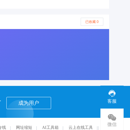
已收藏 0
者
客服
成为用户
微信
专线
网址缩短
AI工具箱
云上在线工具
华