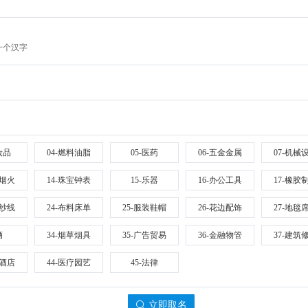
一个汉字
妆品
04-燃料油脂
05-医药
06-五金金属
07-机械
火烟火
14-珠宝钟表
15-乐器
16-办公工具
17-橡胶
织纱线
24-布料床单
25-服装鞋帽
26-花边配饰
27-地毯
酒
34-烟草烟具
35-广告贸易
36-金融物管
37-建筑
饮酒店
44-医疗园艺
45-法律
立即取名