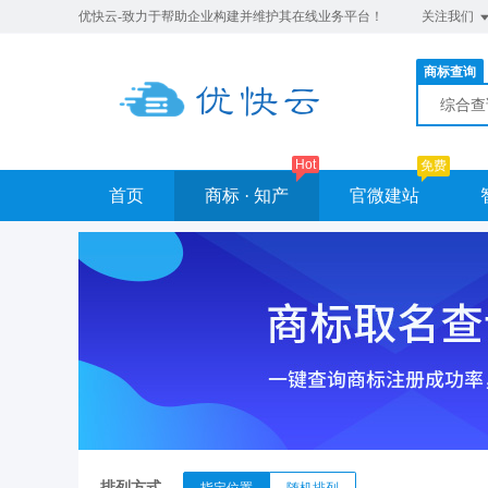
优快云-致力于帮助企业构建并维护其在线业务平台！
关注我们
商标查询
综合
Hot
免费
首页
商标 · 知产
官微建站
排列方式