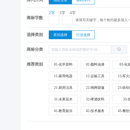
指定位置
随机排列
2字
3字
4字
商标字数
请填写关键字，每个框内最多填入
选择类别
类别选择
行业选择
商标分类
推荐类别
01-化学原料
02-颜料油漆
03-化
11-家用电器
12-运输工具
13-军
21-厨房洁具
22-绳网袋篷
23-纺
31-水果花木
32-啤酒饮料
33-
41-教育娱乐
42-技术服务
43-餐