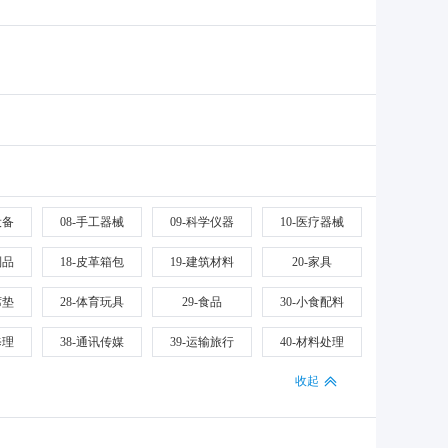
设备
08-手工器械
09-科学仪器
10-医疗器械
制品
18-皮革箱包
19-建筑材料
20-家具
席垫
28-体育玩具
29-食品
30-小食配料
修理
38-通讯传媒
39-运输旅行
40-材料处理
收起