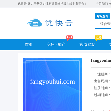
优快云-致力于帮助企业构建并维护其在线业务平台！
关注我们
商标查询
综合
Hot
免费
首页
商标 · 知产
官微建站
fangyouhu
注册商
fangyouhui.com
出售周期
注册时间
过期时间