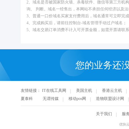
2、域名是否被国家防火墙、杀毒软件、微信等第三方机
询、 判断。域名一经售出，本网站不承担任何经济以及法
3、普通一口价域名买家支付费用后，域名通常可立即完
4、完成购买后，请前往控制台-域名管理手动过户域名；
5、域名交易订单消费不计入可开票金额，如需开票请联
您的业务还
友情链接：
IT在线工具网
美国主机
香港云主机
夏泰科
无谓传媒
移动pos网
造物联盟设计网
关于我们
服
优快