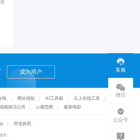
行查
者
客服
成为用户
微信
专线
网址缩短
AI工具箱
云上在线工具
华
成都保洁公司
cc规范网
最新电影
公众号
ap
营业执照
服务。