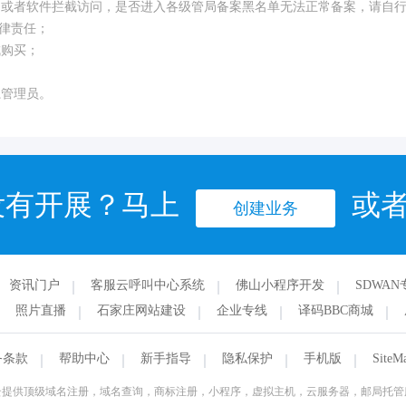
构或者软件拦截访问，是否进入各级管局备案黑名单无法正常备案，请自
律责任；
成购买；
系管理员。
没有开展？马上
或
创建业务
资讯门户
客服云呼叫中心系统
佛山小程序开发
SDWAN
照片直播
石家庄网站建设
企业专线
译码BBC商城
务条款
帮助中心
新手指导
隐私保护
手机版
SiteM
云提供顶级域名注册，域名查询，商标注册，小程序，虚拟主机，云服务器，邮局托管