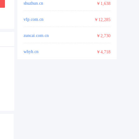
shuzhun.cn
￥1,638
vfp.com.cn
￥12,285
zuncai.com.cn
￥2,730
whyh.cn
￥4,718