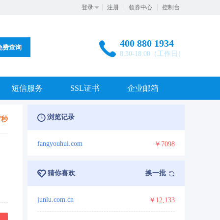
登录
注册
领券中心
控制台
400 880 1934
免费查询
8:30-18:00（工作日）
短信服务
SSL证书
企业邮箱
浏览记录
7秒
fangyouhui.com
￥7098
猜你喜欢
换一批
junlu.com.cn
￥12,133