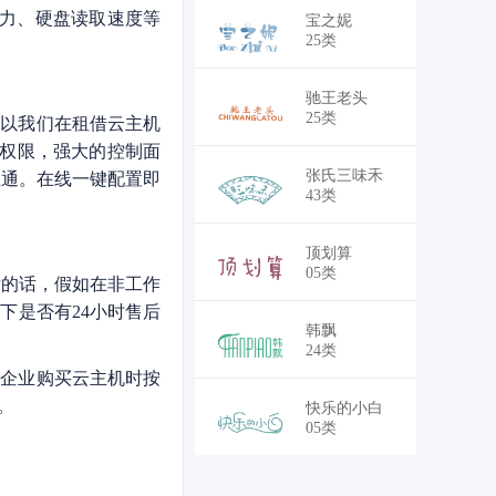
能力、硬盘读取速度等
￥22,100
宝之妮
25类
￥22,100
驰王老头
25类
所以我们在租借云主机
作权限，强大的控制面
￥35,750
张氏三味禾
互通。在线一键配置即
43类
￥35,750
顶划算
05类
后的话，假如在非工作
下是否有24小时售后
￥33,150
韩飘
24类
。企业购买云主机时按
。
￥35,750
快乐的小白
05类