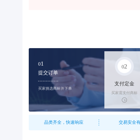
1
0
2
0
提交订单
支付定金
买家挑选商标并下单
买家需支付商标
标价的10%的购
买订金
品类齐全，快速响应
交易安全