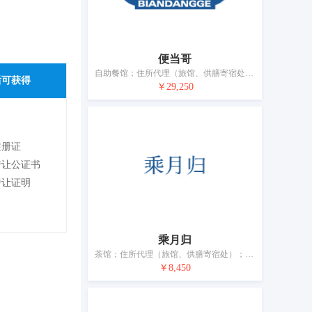
便当哥
自助餐馆；住所代理（旅馆、供膳寄宿处）；备办宴席服务；快餐馆；拉面馆；咖啡馆；茶馆；酒吧服务；餐馆；饭店
后可获得
￥29,250
注册证
转让公证书
转让证明
乘月归
茶馆；住所代理（旅馆、供膳寄宿处）；饭店；餐馆；流动饮食供应；餐厅；酒吧服务；旅游房屋出租；养老院；动物寄养
￥8,450