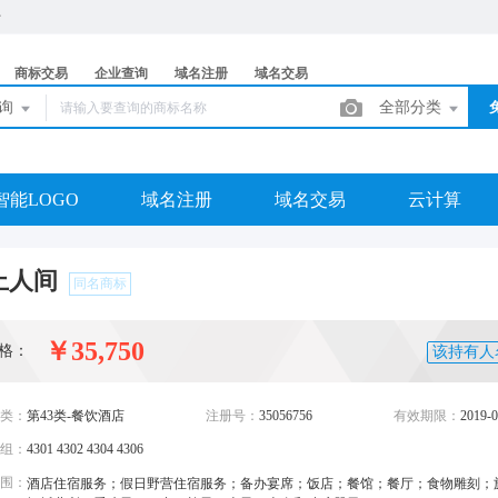
商标交易
企业查询
域名注册
域名交易
查询
全部分类
智能LOGO
域名注册
域名交易
云计算
上人间
同名商标
￥35,750
格：
该持有人
类：
第43类-餐饮酒店
注册号：
35056756
有效期限：
2019-0
组：
4301 4302 4304 4306
围：
酒店住宿服务；假日野营住宿服务；备办宴席；饭店；餐馆；餐厅；食物雕刻；