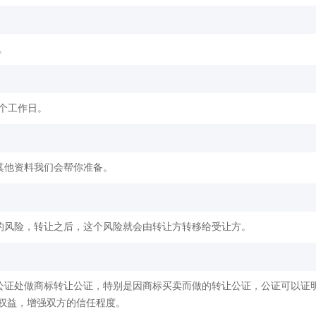
。
2个工作日。
其他资料我们会帮你准备。
的风险，转让之后，这个风险就会由转让方转移给受让方。
公证处做商标转让公证，特别是因商标买卖而做的转让公证，公证可以证
权益，增强双方的信任程度。