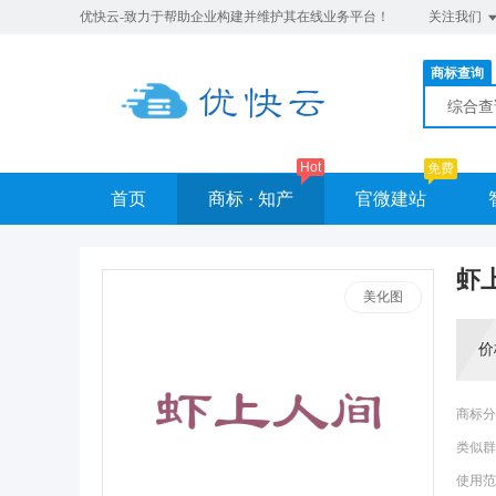
优快云-致力于帮助企业构建并维护其在线业务平台！
关注我们
商标查询
综合
Hot
免费
首页
商标 · 知产
官微建站
虾
美化图
价
商标分
类似群
使用范