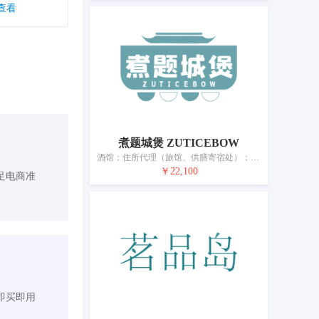
查看
煮题城煲 ZUTICEBOW
酒馆；住所代理（旅馆、供膳寄宿处）；饭店；餐馆；汽车旅馆；茶馆；咖啡馆；旅游房屋出租；提供野营场地设施；餐具出租
￥22,100
足电商准
即买即用