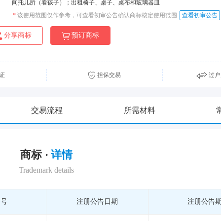
间托儿所（看孩子）；出租椅子、桌子、桌布和玻璃器皿
*
该使用范围仅作参考，可查看初审公告确认商标核定使用范围
查看初审公告
分享商标
预订商标
证
担保交易
过户
交易流程
所需材料
商标 ·
详情
Trademark details
期号
注册公告日期
注册公告