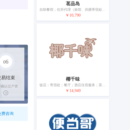
茗品岛
自助餐馆；住所代理（旅馆、供膳寄宿处）；在啤酒作坊内供应饮料；快餐馆；果汁吧；咖啡馆；茶馆；酒吧服务；餐厅服务；饭店
￥10,790
6
0
交易结束
椰千味
饭店；寄宿处；餐厅；酒店住宿服务；茶馆；活动房屋出租；养老院；托儿所服务；动物寄养；办公室家具出租
家确认过户资
￥14,949
后，平台解冻
金支付卖家
免费咨询