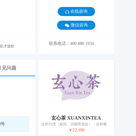
在线咨询
微信咨询
联系电话：400 880 1934
后才放款
常见问题
玄心茶 XUANXINTEA
期号
住所代理（旅馆、供膳寄宿处）；自助餐馆；茶馆；酒吧服务；餐厅；活动房屋出租；养老院；日间托儿所（看孩子）；动物寄养；出租椅子、桌子、桌布和玻璃器皿
￥22,100