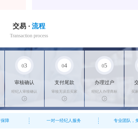
交易 ·
流程
Transaction process
3
4
5
0
0
0
审核确认
支付尾款
办理过户
经纪人审核确认
审核无误后买家
经纪人办理商标
买
商标状态
支付尾款，卖家
转让手续，交付
料
办理相关手续
相关证书
资
有保障
一对一经纪人服务
专业团队，