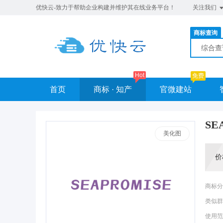
优快云-致力于帮助企业构建并维护其在线业务平台！
关注我们
商标查询
综合
Hot
免费
首页
商标 · 知产
官微建站
SE
美化图
价
商标分
类似群
使用范