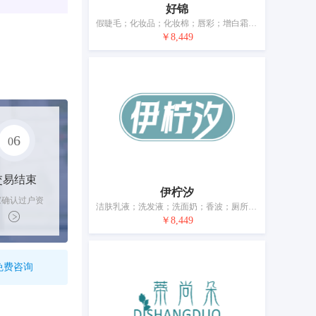
好锦
假睫毛；化妆品；化妆棉；唇彩；增白霜；眼影膏；睫毛膏；祛斑霜；美容面膜；香水
￥8,449
6
0
交易结束
伊柠汐
家确认过户资
洁肤乳液；洗发液；洗面奶；香波；厕所清洗剂；清洁制剂；化妆品；美容面膜；美甲制剂；香水
后，平台解冻
￥8,449
金支付卖家
免费咨询