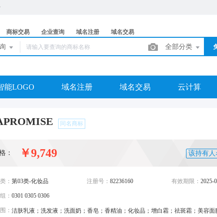
商标交易
企业查询
域名注册
域名交易
查询
全部分类
智能LOGO
域名注册
域名交易
云计算
APROMISE
同名商标
￥9,749
格：
该持有人
类：
第03类-化妆品
注册号：
82236160
有效期限：
2025-0
组：
0301 0305 0306
围：
洁肤乳液；洗发液；洗面奶；香皂；香精油；化妆品；增白霜；祛斑霜；美容面