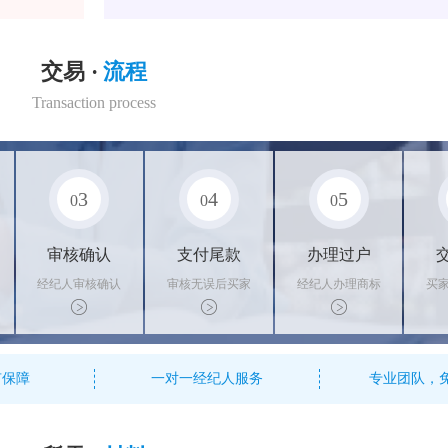
交易 ·
流程
Transaction process
3
4
5
0
0
0
审核确认
支付尾款
办理过户
经纪人审核确认
审核无误后买家
经纪人办理商标
买
商标状态
支付尾款，卖家
转让手续，交付
料
办理相关手续
相关证书
资
有保障
一对一经纪人服务
专业团队，