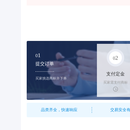
1
0
2
0
提交订单
支付定金
买家挑选商标并下单
买家需支付商标
标价的10%的购
买订金
品类齐全，快速响应
交易安全