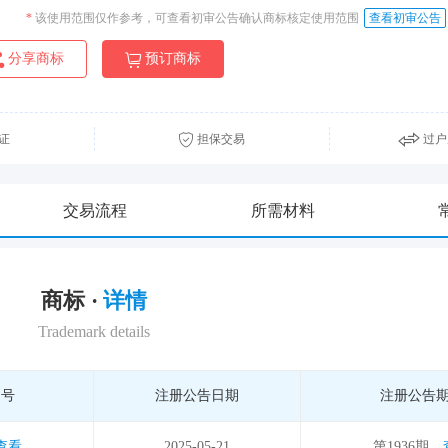
*
该使用范围仅作参考，可查看初审公告确认商标核定使用范围
查看初审公告
分享商标
预订商标
证
担保交易
过户
交易流程
所需材料
商标 ·
详情
Trademark details
期号
注册公告日期
注册公告
查看
2025-05-21
第1936期