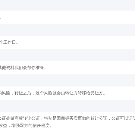
。
2个工作日。
其他资料我们会帮你准备。
的风险，转让之后，这个风险就会由转让方转移给受让方。
公证处做商标转让公证，特别是因商标买卖而做的转让公证，公证可以证
权益，增强双方的信任程度。