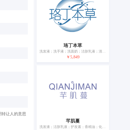
珞丁本草
洗发液；洗手液；洗面奶；洁肤乳液；清洁制剂；香精油；草本化妆品；化妆品；牙膏；香
￥5,849
明转让人的意思
芊肌蔓
洗发液；洁肤乳液；护发素；香精油；化妆品；美容面膜；减肥用化妆品；牙膏；香；宠物用沐浴露（不含药物的清洁制剂）