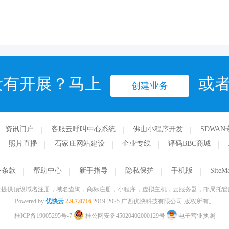
没有开展？马上
或
创建业务
资讯门户
客服云呼叫中心系统
佛山小程序开发
SDWAN
照片直播
石家庄网站建设
企业专线
译码BBC商城
务条款
帮助中心
新手指导
隐私保护
手机版
SiteM
云提供顶级域名注册，域名查询，商标注册，小程序，虚拟主机，云服务器，邮局托管
Powered by
优快云
2.9.7.0716
2019-2025 广西优快科技有限公司 版权所有。
桂ICP备19005295号-7
桂公网安备45020402000129号
电子营业执照