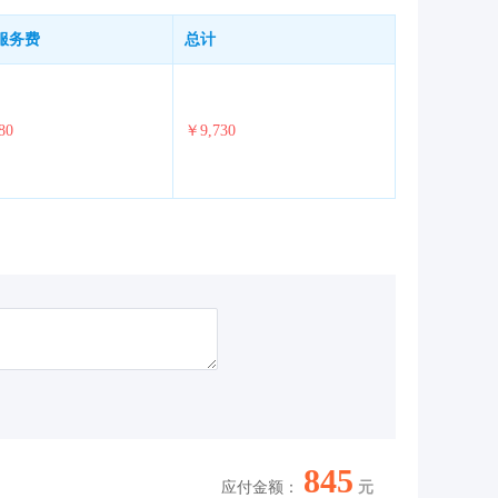
服务费
总计
80
￥9,730
845
应付金额：
元