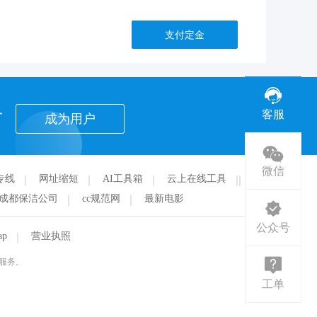
支付定金
者
客服
成为用户
微信
专线
网址缩短
AI工具箱
云上在线工具
华
成都保洁公司
cc规范网
最新电影
公众号
ap
营业执照
服务。
工单