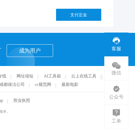
支付定金
者
客服
成为用户
微信
专线
网址缩短
AI工具箱
云上在线工具
华
成都保洁公司
cc规范网
最新电影
公众号
ap
营业执照
服务。
工单