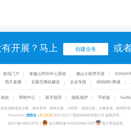
没有开展？马上
或
创建业务
资讯门户
客服云呼叫中心系统
佛山小程序开发
SDWAN
照片直播
石家庄网站建设
企业专线
译码BBC商城
务条款
帮助中心
新手指导
隐私保护
手机版
SiteM
云提供顶级域名注册，域名查询，商标注册，小程序，虚拟主机，云服务器，邮局托管
Powered by
优快云
2.9.7.0716
2019-2025 广西优快科技有限公司 版权所有。
桂ICP备19005295号-7
桂公网安备45020402000129号
电子营业执照