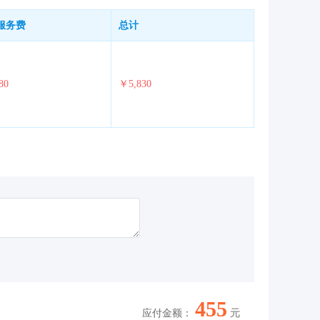
服务费
总计
80
￥5,830
455
应付金额：
元