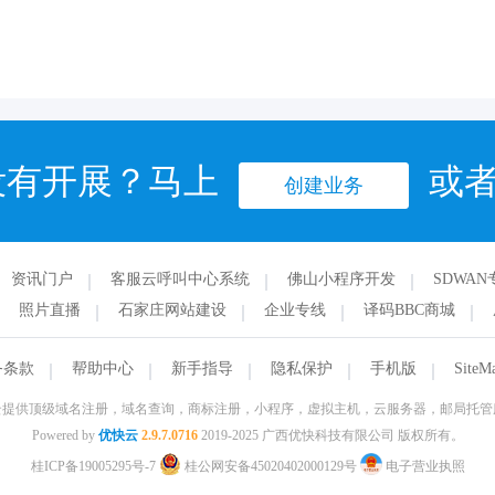
没有开展？马上
或
创建业务
资讯门户
客服云呼叫中心系统
佛山小程序开发
SDWAN
照片直播
石家庄网站建设
企业专线
译码BBC商城
务条款
帮助中心
新手指导
隐私保护
手机版
SiteM
云提供顶级域名注册，域名查询，商标注册，小程序，虚拟主机，云服务器，邮局托管
Powered by
优快云
2.9.7.0716
2019-2025 广西优快科技有限公司 版权所有。
桂ICP备19005295号-7
桂公网安备45020402000129号
电子营业执照