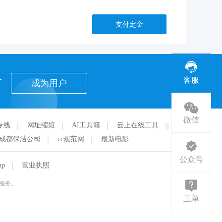
支付定金
者
客服
成为用户
微信
专线
网址缩短
AI工具箱
云上在线工具
华
成都保洁公司
cc规范网
最新电影
公众号
ap
营业执照
服务。
工单