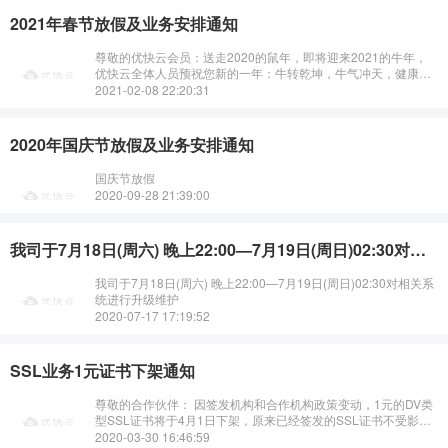
2021年春节放假及业务安排通知
尊敬的优快云会员：送走2020的鼠年，即将迎来2021的牛年，
优快云全体人员预祝您新的一年：牛转乾坤，牛气冲天，健康快
乐，大吉大利。优快云春节放假安排如下：2021年2月11日
2021-02-08 22:20:31
&mdash;2月···
2020年国庆节放假及业务安排通知
国庆节放假
2020-09-28 21:39:00
我司于7月18日(周六) 晚上22:00—7月19日(周日)02:30对相关系统进行升级维护
我司于7月18日(周六) 晚上22:00—7月19日(周日)02:30对相关系
统进行升级维护
2020-07-17 17:19:52
SSL业务1元证书下架通知
尊敬的合作伙伴： 因签发机构和合作机构政策变动，1元的DV类
型SSL证书将于4月1日下架，原来已经签发的SSL证书不受影
响，在有效期内可以继续使用。···
2020-03-30 16:46:59