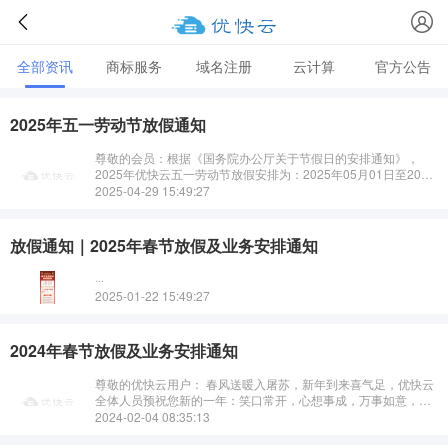
全部资讯
商标服务
域名注册
云计算
官方公告
2025年五一劳动节放假通知
尊敬的会员：根据《国务院办公厅关于节假日的安排通知》，
2025年优快云五一劳动节放假安排为：2025年05月01日至2025
年05月05日放假，共5天。优快云预祝您：节日快乐，出行顺
2025-04-29 15:49:27
利。放假期间有···
放假通知｜2025年春节放假及业务安排通知
···
2025-01-22 15:49:27
2024年春节放假及业务安排通知
尊敬的优快云用户： 春风送暖入屠苏，新年到来喜气足，优快云
全体人员预祝您新的一年：笑口常开，心想事成，万事如意，身
体健康，阖家幸福！···
2024-02-04 08:35:13