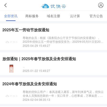
全部资讯
商标服务
域名注册
云计算
官方公告
2025年五一劳动节放假通知
尊敬的会员：根据《国务院办公厅关于节假日的安排通知》，
2025年优快云五一劳动节放假安排为：2025年05月01日至2025
年05月05日放假，共5天。优快云预祝您：节日快乐，出行顺
2025-04-29 15:49:27
利。放假期间有···
放假通知｜2025年春节放假及业务安排通知
···
2025-01-22 15:49:27
2024年春节放假及业务安排通知
尊敬的优快云用户： 春风送暖入屠苏，新年到来喜气足，优快云
全体人员预祝您新的一年：笑口常开，心想事成，万事如意，身
体健康，阖家幸福！···
2024-02-04 08:35:13