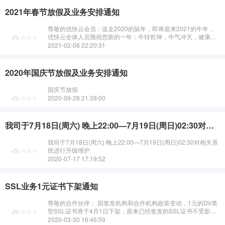
2021年春节放假及业务安排通知
尊敬的优快云会员：送走2020的鼠年，即将迎来2021的牛年，
优快云全体人员预祝您新的一年：牛转乾坤，牛气冲天，健康快
乐，大吉大利。优快云春节放假安排如下：2021年2月11日
2021-02-08 22:20:31
&mdash;2月···
2020年国庆节放假及业务安排通知
国庆节放假
2020-09-28 21:39:00
我司于7月18日(周六) 晚上22:00—7月19日(周日)02:30对相关系统进行升级维护
我司于7月18日(周六) 晚上22:00—7月19日(周日)02:30对相关系
统进行升级维护
2020-07-17 17:19:52
SSL业务1元证书下架通知
尊敬的合作伙伴： 因签发机构和合作机构政策变动，1元的DV类
型SSL证书将于4月1日下架，原来已经签发的SSL证书不受影
响，在有效期内可以继续使用。···
2020-03-30 16:46:59