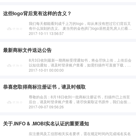
这些logo背后竟有这样的含义？
我们每天都能看到成千上万的logo，却从来没有想过它们背后又
有什么深刻的含义。 麦当劳的金色拱门logo居然是乳房人们看到
麦当劳的logo时总是会不假思索地认为麦当劳标志只不过是表示
2017-10-11 13:56:57
公司名字···
最新商标文件送达公告
8月3日收到最新一期商标受理通知书，将会尽快上传，上传后会
以短信通知，请及时登录账户查看，如需扫描件可直接下载，如
需要原件请索取，我们会按照先后尽快安排顺丰到付寄出！···
2017-10-01 00:00:00
恭喜您取得商标注册证书，请及时领取
尊敬的会员：8月18日收到一批商标注册证书，扫描件已上传至
后台，请及时登录账户查看，请尽快索取证书原件，我们会按照
先后尽快安排寄出！···
2017-09-07 09:56:26
关于.INFO & .MOBI实名认证的重要通知
应注册局及工信部相关实名要求，需在规定时间内完成域名实名