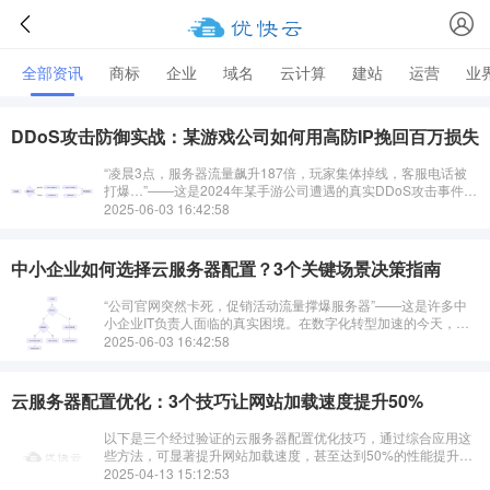
全部资讯
商标
企业
域名
云计算
建站
运营
业
DDoS攻击防御实战：某游戏公司如何用高防IP挽回百万损失
“凌晨3点，服务器流量飙升187倍，玩家集体掉线，客服电话被
打爆…”——这是2024年某手游公司遭遇的真实DDoS攻击事件。
当传统防火墙在300Gbps流量洪峰前瞬间失效，优快云高防IP解
2025-06-03 16:42:58
决方案如何实
中小企业如何选择云服务器配置？3个关键场景决策指南
“公司官网突然卡死，促销活动流量撑爆服务器”——这是许多中
小企业IT负责人面临的真实困境。在数字化转型加速的今天，云
服务器配置的合理性直接决定业务稳定性和成本效率。优快云结
2025-06-03 16:42:58
合500+企业服务案例，针对
云服务器配置优化：3个技巧让网站加载速度提升50%
以下是三个经过验证的云服务器配置优化技巧，通过综合应用这
些方法，可显著提升网站加载速度，甚至达到50%的性能提升：
1. 使用CDN加速静态资源分发原理：内容分发网络（CDN）将网
2025-04-13 15:12:53
站静态资源（如图···