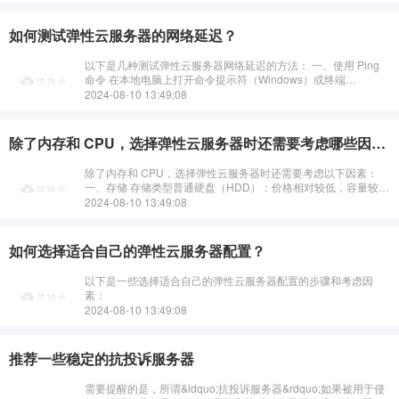
如何测试弹性云服务器的网络延迟？
以下是几种测试弹性云服务器网络延迟的方法： 一、使用 Ping
命令 在本地电脑上打开命令提示符（Windows）或终端
（Linux/macOS）。输入&ldquo;p···
2024-08-10 13:49:08
除了内存和 CPU，选择弹性云服务器时还需要考虑哪些因素？
除了内存和 CPU，选择弹性云服务器时还需要考虑以下因素：
一、存储 存储类型普通硬盘（HDD）：价格相对较低，容量较
大，但读写速度较慢。适合存储大量不常访问的数据···
2024-08-10 13:49:08
如何选择适合自己的弹性云服务器配置？
以下是一些选择适合自己的弹性云服务器配置的步骤和考虑因
素：
2024-08-10 13:49:08
推荐一些稳定的抗投诉服务器
需要提醒的是，所谓&ldquo;抗投诉服务器&rdquo;如果被用于侵