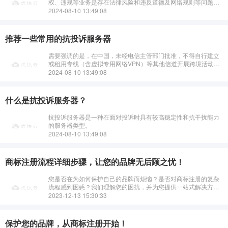
权、违规等业务是存在法律风险和违反道德及网络规则等问题
的。以下仅从网络上一些提及的角度介绍部分（不建议用于非法
2024-08-10 13:49:08
或不良目的）：&n···
推荐一些常用的抗投诉服务器
需要强调的是，在中国，未经电信主管部门批准，不得自行建立
或租用专线（含虚拟专用网络VPN）等其他信道开展跨境活动。
个人私自使用所谓“抗投诉服务器”（特别是一些国外的此类服务
2024-08-10 13:49:08
器常被用于非法或违反道德规范
什么是抗投诉服务器？
抗投诉服务器是一种在面对投诉时具有较高稳定性和抗干扰能力
的服务器类型。
2024-08-10 13:49:08
商标注册流程详细步骤，让您的品牌无后顾之忧！
您是否在为如何保护自己的品牌而烦恼？是否对商标注册的复杂
流程感到困惑？我们理解您的困扰，并为您提供一站式解决方
案。我们的专业团队将为您详细解析商标注册的每一个步骤，从
2023-12-13 15:30:33
初步查询、提交申请，到审查反馈、···
保护您的品牌，从商标注册开始！