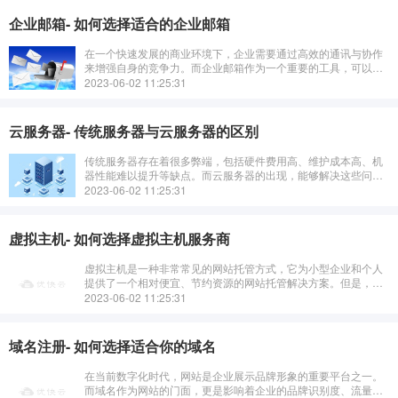
企业邮箱- 如何选择适合的企业邮箱
在一个快速发展的商业环境下，企业需要通过高效的通讯与协作
来增强自身的竞争力。而企业邮箱作为一个重要的工具，可以使
企业内部更好地进行沟通和联系，提高工作效率。那么，如何选
2023-06-02 11:25:31
择适合的企业邮箱呢？
云服务器- 传统服务器与云服务器的区别
传统服务器存在着很多弊端，包括硬件费用高、维护成本高、机
器性能难以提升等缺点。而云服务器的出现，能够解决这些问
题。云服务器可以自由调整机器配置，保证服务的稳定性和性
2023-06-02 11:25:31
能，并且也具有更高的安全性和可靠性。
虚拟主机- 如何选择虚拟主机服务商
虚拟主机是一种非常常见的网站托管方式，它为小型企业和个人
提供了一个相对便宜、节约资源的网站托管解决方案。但是，如
何在众多的虚拟主机服务商中选择出一家性价比高、安全可靠的
2023-06-02 11:25:31
供应商，对于网站的稳定和SEO
域名注册- 如何选择适合你的域名
在当前数字化时代，网站是企业展示品牌形象的重要平台之一。
而域名作为网站的门面，更是影响着企业的品牌识别度、流量和