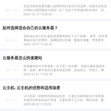
您是否曾经花费无数心血和时间打造自己的品牌，却因为没有进
行商标注册而被他人抢先一步？在这个竞争激烈的市场中，保护
自己的品牌权益至关重要。我们的专业商标注册服务，将帮助您
2023-12-13 15:30:33
在法律的保护下，安心发展事业。
如何选择适合自己的云服务器？
选择适合自己的云服务器需要考虑以下几个因素： 需求：首先需
要确定自己的需求，如网站的访问量、数据存储量、带宽要求
等。预算：根据自己的预算选择适合的云服务器配置和价格。操
2023-12-01 17:43:18
作系统：选择···
云服务器怎么快速建站
快速建站的方法有很多，以下是一些步骤： 选择云服务器提供
商：选择一家可靠的云服务器提供商，如优快云、阿里云、腾讯
云、华为云等。注册账号并购买云服务器：注册云服务器提供商
2023-12-01 17:43:18
的账号，并根据···
云主机- 云主机的优势和适用场景
云主机是一种新型的虚拟化技术，它通过互联网提供计算资源、
存储空间和各种运行环境，主要应用于云计算、网站托管、数据
备份、电子商务等领域。那么，云主机相比其他虚拟主机有哪些
2023-06-02 11:25:31
优势和适用场景呢？