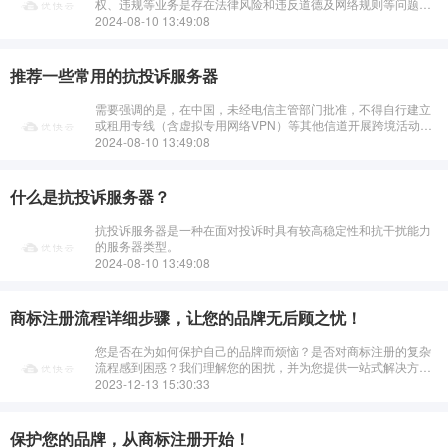
权、违规等业务是存在法律风险和违反道德及网络规则等问题
的。以下仅从网络上一些提及的角度介绍部分（不建议用于非法
2024-08-10 13:49:08
或不良目的）：&n···
推荐一些常用的抗投诉服务器
需要强调的是，在中国，未经电信主管部门批准，不得自行建立
或租用专线（含虚拟专用网络VPN）等其他信道开展跨境活动。
个人私自使用所谓“抗投诉服务器”（特别是一些国外的此类服务
2024-08-10 13:49:08
器常被用于非法或违反道德规范
什么是抗投诉服务器？
抗投诉服务器是一种在面对投诉时具有较高稳定性和抗干扰能力
的服务器类型。
2024-08-10 13:49:08
商标注册流程详细步骤，让您的品牌无后顾之忧！
您是否在为如何保护自己的品牌而烦恼？是否对商标注册的复杂
流程感到困惑？我们理解您的困扰，并为您提供一站式解决方
案。我们的专业团队将为您详细解析商标注册的每一个步骤，从
2023-12-13 15:30:33
初步查询、提交申请，到审查反馈、···
保护您的品牌，从商标注册开始！