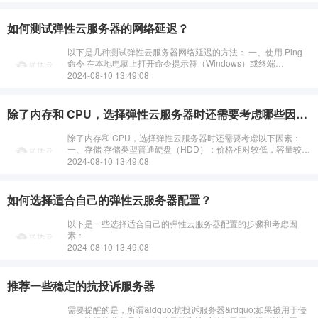
如何测试弹性云服务器的网络延迟？
以下是几种测试弹性云服务器网络延迟的方法： 一、使用 Ping
命令 在本地电脑上打开命令提示符（Windows）或终端
（Linux/macOS）。输入&ldquo;p···
2024-08-10 13:49:08
除了内存和 CPU，选择弹性云服务器时还需要考虑哪些因素？
除了内存和 CPU，选择弹性云服务器时还需要考虑以下因素：
一、存储 存储类型普通硬盘（HDD）：价格相对较低，容量较
大，但读写速度较慢。适合存储大量不常访问的数据···
2024-08-10 13:49:08
如何选择适合自己的弹性云服务器配置？
以下是一些选择适合自己的弹性云服务器配置的步骤和考虑因
素：
2024-08-10 13:49:08
推荐一些稳定的抗投诉服务器
需要提醒的是，所谓&ldquo;抗投诉服务器&rdquo;如果被用于侵