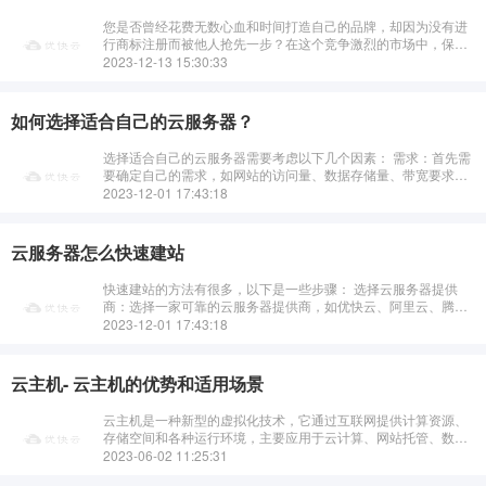
您是否曾经花费无数心血和时间打造自己的品牌，却因为没有进
行商标注册而被他人抢先一步？在这个竞争激烈的市场中，保护
自己的品牌权益至关重要。我们的专业商标注册服务，将帮助您
2023-12-13 15:30:33
在法律的保护下，安心发展事业。
如何选择适合自己的云服务器？
选择适合自己的云服务器需要考虑以下几个因素： 需求：首先需
要确定自己的需求，如网站的访问量、数据存储量、带宽要求
等。预算：根据自己的预算选择适合的云服务器配置和价格。操
2023-12-01 17:43:18
作系统：选择···
云服务器怎么快速建站
快速建站的方法有很多，以下是一些步骤： 选择云服务器提供
商：选择一家可靠的云服务器提供商，如优快云、阿里云、腾讯
云、华为云等。注册账号并购买云服务器：注册云服务器提供商
2023-12-01 17:43:18
的账号，并根据···
云主机- 云主机的优势和适用场景
云主机是一种新型的虚拟化技术，它通过互联网提供计算资源、
存储空间和各种运行环境，主要应用于云计算、网站托管、数据
备份、电子商务等领域。那么，云主机相比其他虚拟主机有哪些
2023-06-02 11:25:31
优势和适用场景呢？