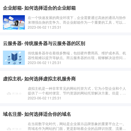
企业邮箱- 如何选择适合的企业邮箱
在一个快速发展的商业环境下，企业需要通过高效的通讯与协作
来增强自身的竞争力。而企业邮箱作为一个重要的工具，可以使
企业内部更好地进行沟通和联系，提高工作效率。那么，如何选
2023-06-02 11:25:31
择适合的企业邮箱呢？
云服务器- 传统服务器与云服务器的区别
传统服务器存在着很多弊端，包括硬件费用高、维护成本高、机
器性能难以提升等缺点。而云服务器的出现，能够解决这些问
题。云服务器可以自由调整机器配置，保证服务的稳定性和性
2023-06-02 11:25:31
能，并且也具有更高的安全性和可靠性。
虚拟主机- 如何选择虚拟主机服务商
虚拟主机是一种非常常见的网站托管方式，它为小型企业和个人
提供了一个相对便宜、节约资源的网站托管解决方案。但是，如
何在众多的虚拟主机服务商中选择出一家性价比高、安全可靠的
2023-06-02 11:25:31
供应商，对于网站的稳定和SEO
域名注册- 如何选择适合你的域名
在当前数字化时代，网站是企业展示品牌形象的重要平台之一。
而域名作为网站的门面，更是影响着企业的品牌识别度、流量和