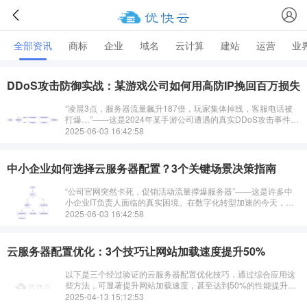
全部资讯
商标
企业
域名
云计算
建站
运营
业
DDoS攻击防御实战：某游戏公司如何用高防IP挽回百万损失
“凌晨3点，服务器流量飙升187倍，玩家集体掉线，客服电话被
打爆…”——这是2024年某手游公司遭遇的真实DDoS攻击事件。
当传统防火墙在300Gbps流量洪峰前瞬间失效，优快云高防IP解
2025-06-03 16:42:58
决方案如何实
中小企业如何选择云服务器配置？3个关键场景决策指南
“公司官网突然卡死，促销活动流量撑爆服务器”——这是许多中
小企业IT负责人面临的真实困境。在数字化转型加速的今天，云
服务器配置的合理性直接决定业务稳定性和成本效率。优快云结
2025-06-03 16:42:58
合500+企业服务案例，针对
云服务器配置优化：3个技巧让网站加载速度提升50%
以下是三个经过验证的云服务器配置优化技巧，通过综合应用这
些方法，可显著提升网站加载速度，甚至达到50%的性能提升：
1. 使用CDN加速静态资源分发原理：内容分发网络（CDN）将网
2025-04-13 15:12:53
站静态资源（如图···